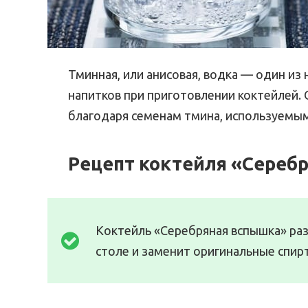
Тминная, или анисовая, водка — один и
напитков при приготовлении коктейлей. О
благодаря семенам тмина, используемым
Рецепт коктейля «Сереб
Коктейль «Серебряная вспышка» ра
столе и заменит оригинальные спир