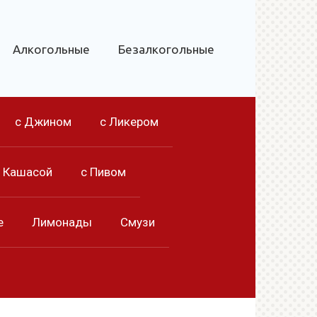
Алкогольные
Безалкогольные
с Джином
с Ликером
с Кашасой
с Пивом
е
Лимонады
Смузи