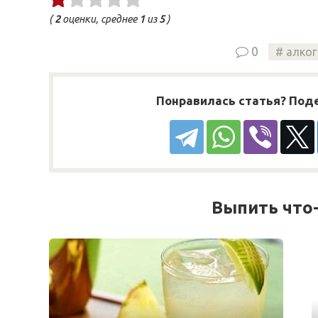
(
2
оценки, среднее
1
из
5
)
0
алко
Понравилась статья? Поде
Выпить что-