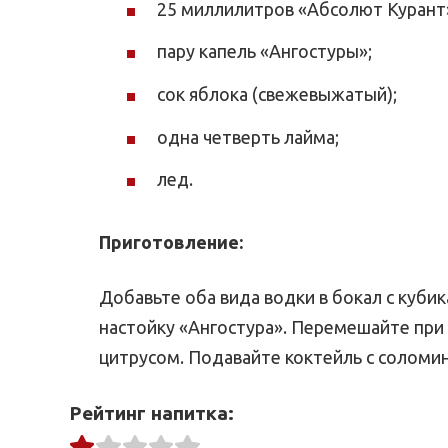
25 миллилитров «Абсолют Курант
пару капель «Ангостуры»;
сок яблока (свежевыжатый);
одна четверть лайма;
лед.
Приготовление:
Добавьте оба вида водки в бокал с куби
настойку «Ангостура». Перемешайте при
цитрусом. Подавайте коктейль с соломин
Рейтинг напитка: