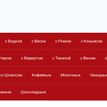
с Водкой
с Виски
с Ромом
с Коньяком
ттером
с Вермутом
с Текилой
с Вином
со Шнапсом
Кофейные
Молочные
Овощны
женым
Шоколадные