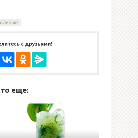
гольные
литесь с друзьями!
то еще: