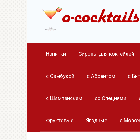
Перейти
к
контенту
Напитки
Сиропы для коктейлей
с Самбукой
с Абсентом
с Би
с Шампанским
со Специями
Фруктовые
Ягодные
с Моро