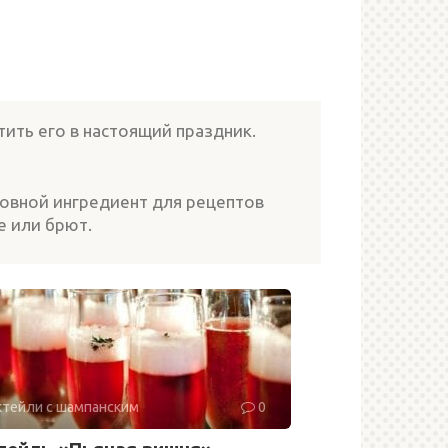
тить его в настоящий праздник.
новной ингредиент для рецептов
е или брют.
тейли с шампанским
0