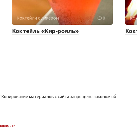
Коктейли с ликером
0
Кок
Коктейль «Кир-рояль»
Кок
ны! Копирование материалов с сайта запрещено законом об
альности