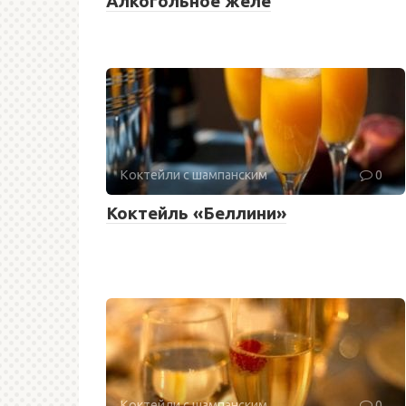
Алкогольное желе
Коктейли с шампанским
0
Коктейль «Беллини»
Коктейли с шампанским
0