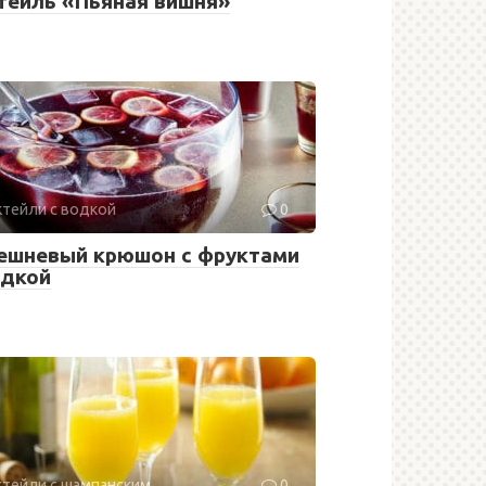
тейль «Пьяная вишня»
тейли с водкой
0
ешневый крюшон с фруктами
одкой
тейли с шампанским
0