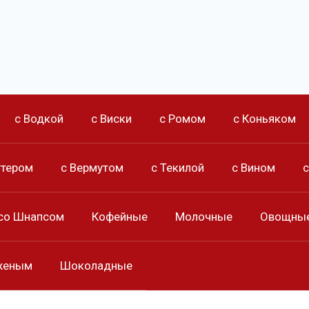
с Водкой
с Виски
с Ромом
с Коньяком
ттером
с Вермутом
с Текилой
с Вином
со Шнапсом
Кофейные
Молочные
Овощны
женым
Шоколадные