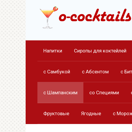
Перейти
к
контенту
Напитки
Сиропы для коктейлей
с Самбукой
с Абсентом
с Би
с Шампанским
со Специями
Фруктовые
Ягодные
с Моро