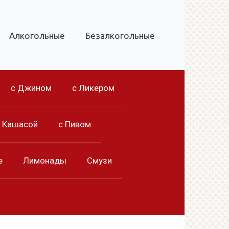
Алкогольные
Безалкогольные
с Джином
с Ликером
с Кашасой
с Пивом
е
Лимонады
Смузи