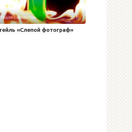
тейли с абсентом
0
тейль «Слепой фотограф»