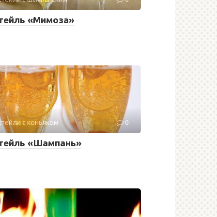
тейль «Мимоза»
тейли с коньяком
0
тейль «Шампань»