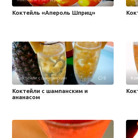
Коктейль «Апероль Шприц»
Кок
Коктейли с шампанским
0
Кок
Коктейли с шампанским и
Кок
ананасом