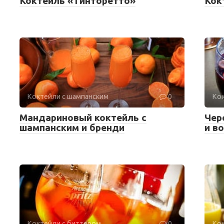
Коктейль «Тинторетто»
Кок
Коктейли с шампанским
0
Кок
Мандариновый коктейль с
Чер
шампанским и бренди
и в
Коктейли с биттером
0
Кок