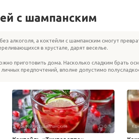
ей с шампанским
ез алкоголя, а коктейли с шампанским смогут превра
ереливающихся в хрустале, дарят веселье.
можно приготовить дома. Насколько сладким брать ос
т личных предпочтений, вполне допустимо полусладко
Коктейли с шампанским
0
Кок