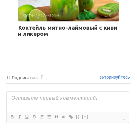
Коктейли с ликером
0
Коктейль мятно-лаймовый с киви
и ликером
авторизуйтесь
Подписаться
{}
[+]