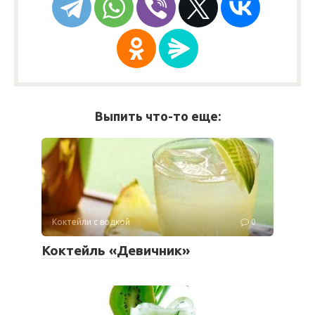
Выпить что-то еще:
Коктейли с водкой
0
Коктейль «Девичник»