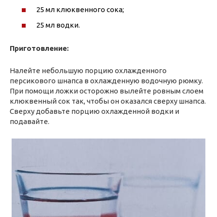
25 мл клюквенного сока;
25 мл водки.
Приготовление:
Налейте небольшую порцию охлажденного
персикового шнапса в охлаж­денную водочную рюмку.
При помощи ложки осторожно вылейте ровным слоем
клюквенный сок так, чтобы он оказался сверху шнапса.
Сверху до­бавьте порцию охлажден­ной водки и
подавайте.