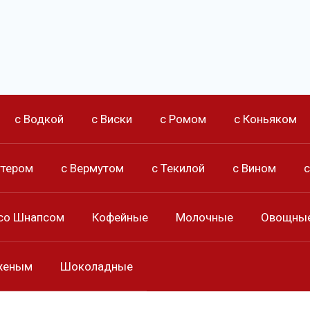
с Водкой
с Виски
с Ромом
с Коньяком
ттером
с Вермутом
с Текилой
с Вином
со Шнапсом
Кофейные
Молочные
Овощны
женым
Шоколадные