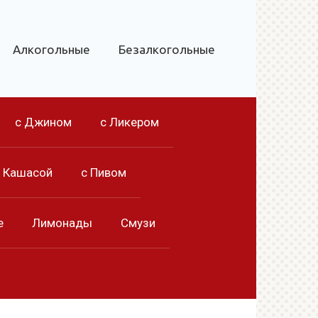
Алкогольные
Безалкогольные
с Джином
с Ликером
с Кашасой
с Пивом
е
Лимонады
Смузи