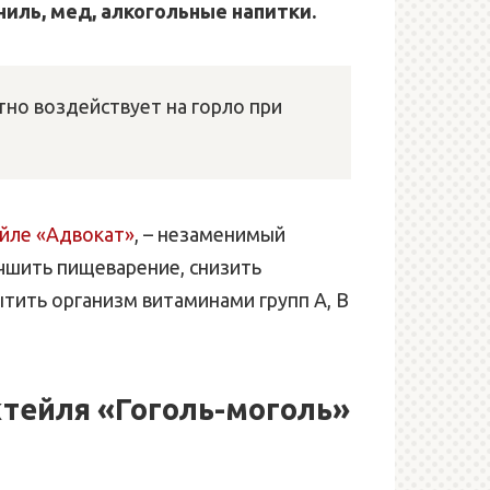
иль, мед, алкогольные напитки.
тно воздействует на горло при
йле «Адвокат»
, – незаменимый
чшить пищеварение, снизить
ытить организм витаминами групп А, В
ктейля «Гоголь-моголь»