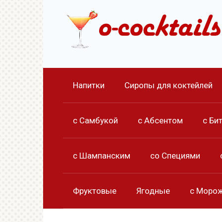
Перейти
к
контенту
Напитки
Сиропы для коктейлей
с Самбукой
с Абсентом
с Би
с Шампанским
со Специями
Фруктовые
Ягодные
с Моро